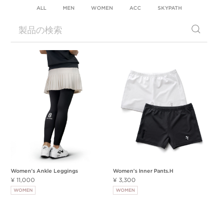
ALL
MEN
WOMEN
ACC
SKYPATH
Women’s Ankle Leggings
Women’s Inner Pants.H
¥ 11,000
¥ 3,300
WOMEN
WOMEN