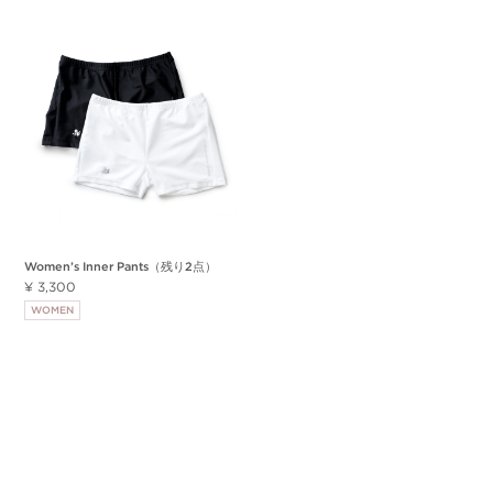
Women’s Inner Pants（残り2点）
¥ 3,300
WOMEN