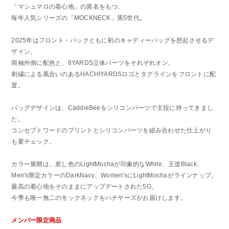
「マシュマロの着心地」の異名をもつ、
毎年人気シリーズの「MOCKNECK」第5世代。
2025年はフロント・バックともに初のキャディーバッグを想起させるデ
ザイン。
両袖外側に配色と、8YARDS立体パーツをそれぞれオン。
刺繍による風合いのあるHACHIYARDSロゴとタグラインをフロントに配
置。
バッグデザインは、CaddieBeeをシリコンパーツで主役に持ってきまし
た。
コンセプトワードのプリントとシリコンパーツを組み合わせた仕上がり
も要チェック。
カラー展開は、差し色のLightMochaが印象的なWhite、王道Black、
Men's限定カラーのDarkNavy、Women'sにLightMochaがラインナップ。
最高の着心地をそのままにアップデートされた5G。
今季も唯一無二のモックネックをハチヤーズがお届けします。
メンバー限定商品