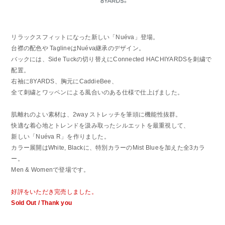
リラックスフィットになった新しい「Nuéva」登場。
台襟の配色や TaglineはNuéva継承のデザイン。
バックには、Side Tuckの切り替えにConnected HACHIYARDSを刺繍で
配置。
右袖に8YARDS、胸元にCaddieBee、
全て刺繍とワッペンによる風合いのある仕様で仕上げました。
肌離れのよい素材は、2way ストレッチを筆頭に機能性抜群。
快適な着心地とトレンドを汲み取ったシルエットを最重視して、
新しい「Nuéva R」を作りました。
カラー展開はWhite, Blackに、特別カラーのMist Blueを加えた全3カラ
ー。
Men & Womenで登場です。
好評をいただき完売しました。
Sold Out / Thank you