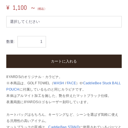
¥ 1,100 ～
(税込)
数量:
カートに入れる
8YARDSのオリジナル・カラビナ。
※本商品は、GOLF TOWEL（
WASH
/
FACE
）や
CaddieBee Stuck BALL
POUCH
に付属しているものと同じカラビナです。
本体はアルマイト加工を施した、艶を抑えたマットブラック仕様。
表裏両面に8YARDSロゴをレーザー刻印しています。
カートバッグはもちろん、キーリングなど、シーンを選ばず気軽に使え
る汎用性の高いアイテム。
マットブラックの質感は、
CaddieBag STAND
に使用されているパーツと