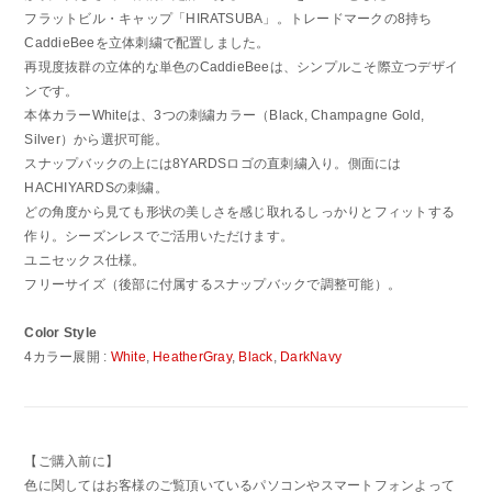
フラットビル・キャップ「HIRATSUBA」。トレードマークの8持ち
CaddieBeeを立体刺繍で配置しました。
再現度抜群の立体的な単色のCaddieBeeは、シンプルこそ際立つデザイ
ンです。
本体カラーWhiteは、3つの刺繍カラー（Black, Champagne Gold,
Silver）から選択可能。
スナップバックの上には8YARDSロゴの直刺繍入り。側面には
HACHIYARDSの刺繍。
どの角度から見ても形状の美しさを感じ取れるしっかりとフィットする
作り。シーズンレスでご活用いただけます。
ユニセックス仕様。
フリーサイズ（後部に付属するスナップバックで調整可能）。
Color Style
4カラー展開 :
White
,
HeatherGray
,
Black
,
DarkNavy
【ご購入前に】
色に関してはお客様のご覧頂いているパソコンやスマートフォンよって