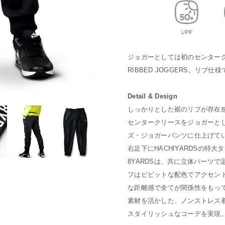
ジョガーとしては初のセンター
RIBBED JOGGERS。リブ仕
Detail & Design
しっかりとした裾のリブが存在
センタークリースをジョガーと
ズ・ジョガーパンツに仕上げて
右足下にHACHIYARDSの特大
8YARDSは、共に立体パーツ
フはビビットな配色でアクセン
な距離感で全てが関係性をもっ
素材を活かした、ノンストレス
スタイリッシュなコーデを実現