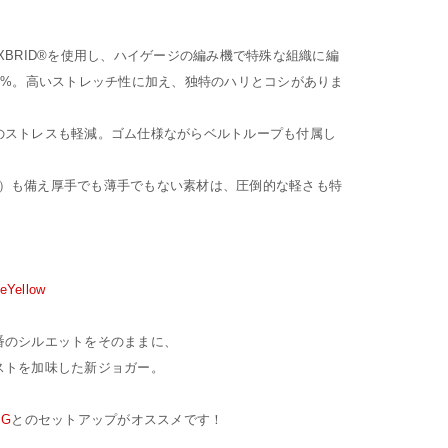
XBRID®を使用し、ハイゲージの編み機で特殊な組織に編
0%。高いストレッチ性に加え、独特のハリとコシがありま
のストレスも軽減。ゴム仕様ながらベルトループも付属し
50+）も備え厚手でも薄手でもない素材は、圧倒的な軽さも特
eYellow
番のシルエットをそのままに、
ストを加味した新ジョガー。
IG
とのセットアップがオススメです！