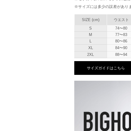
※サイズには多少の誤差があり
SIZE (cm)
ウエスト
S
74〜80
M
77〜83
L
80〜86
XL
84〜90
2XL
88〜94
サイズガイドはこちら