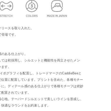
クリースを取り入れた、
様で登場です。
感のある仕上がり。
しては初採用し、シルエットと機能性を両立させたメン
います。
タイポグラフィを配置し、トレードマークのCaddieBeeと
で定位置に配置しています。プリントを含めた、各種モチー
トに。ディテール感のある仕上がりで各種モチーフは絶妙
て配置されています。
着心地。テーパードシルエットで美しいラインを形成し、
。快適なラウンドをお約束します。