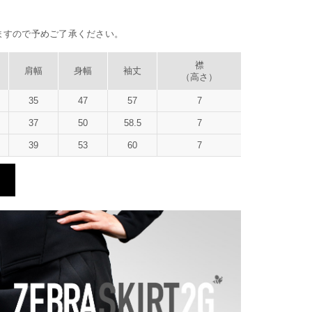
ますので予めご了承ください。
襟
肩幅
身幅
袖丈
（高さ）
35
47
57
7
37
50
58.5
7
39
53
60
7