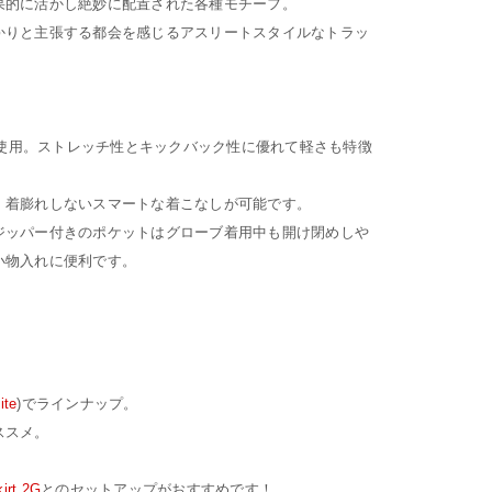
果的に活かし絶妙に配置された各種モチーフ。
かりと主張する都会を感じるアスリートスタイルなトラッ
。
®を使用。ストレッチ性とキックバック性に優れて軽さも特徴
、着膨れしないスマートな着こなしが可能です。
ジッパー付きのポケットはグローブ着用中も開け閉めしや
小物入れに便利です。
ite
)でラインナップ。
ススメ。
irt 2G
とのセットアップがおすすめです！