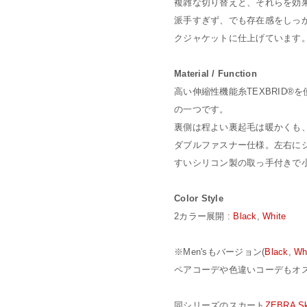
複雑な切り替えと、それらを効
派手すぎず、でも存在感をしっ
クジャケットに仕上げています
Material / Function
高い伸縮性機能糸TEXBRID
の一つです。
裏側は程よい裏起毛は暖かくも
ダブルファスナー仕様。左右に
すいシリコン製の取っ手付きで
Color Style
2カラー展開 :
Black
,
White
※Men'sもバージョン(
Black
,
Wh
ペアコーデや色違いコーデもオ
同シリーズのスカート
ZEBRA Sk