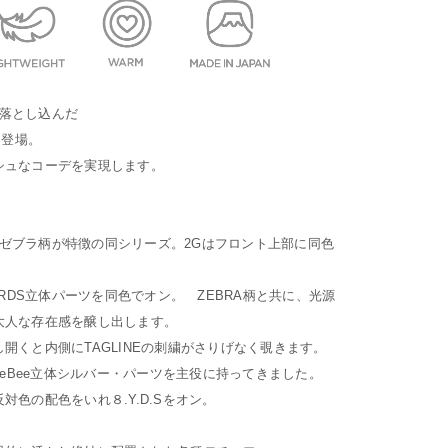
で落とし込んだ
て登場。
シュなコーデを実現します。
わたゼブラ柄が特徴の同シリーズ。2Gはフロント上部に同色
ARDS立体パーツを同色でオン。 ZEBRA柄と共に、光源
大人な存在感を醸し出します。
開くと内側にTAGLINEの刺繍がさりげなく覗きます。
ieBee立体シルバー・パーツを主役に持ってきました。
色の配色をいれ８.Y.D.Sをオン。