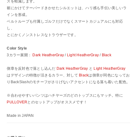
スを軽減します。
裾にかけてテーパードきかせたシルエットは、ハリ感も手伝い美しいラ
インを形成。
ベルトループも付属しゴルフだけでなくスマートカジュアルにも対応
し、
とにかくノンストレスなトラウザーです。
Color Style
3カラー展開：
Dark HeatherGray
/
Light HeatherGray
/
Black
側章を反対色で落とし込んだ
Dark HeatherGray
と
Light HeatherGray
はデザインの特徴が活きるカラー、対して
Black
は側章が同色になってお
りBackSlashのモチーフがさりげないアクセントになる落ち着いた配色。
※合わせやすいパンツはハチヤーズのどのトップスにもマッチ。特に
PULLOVER
とのセットアップがオススメです！
Made in JAPAN