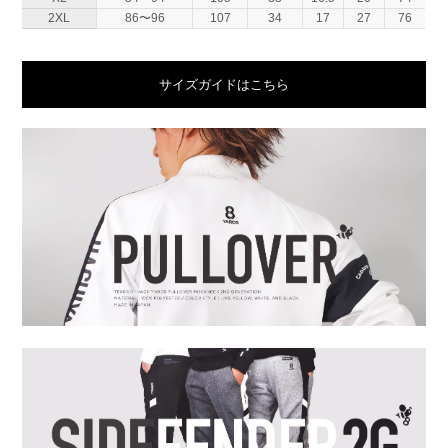
2XL
86〜96
107
34
17
27
76
サイズガイドはこちら