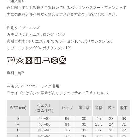
ご購入前に
色に関してはお客様のご覧頂いているパソコンやスマートフォンよって
実際の商品と多少異なる場合がございますので予めご了承下さい。
性別タイプ : メンズ
カテゴリ : ボトムス : ロングパンツ
素材 : 本体 : ポリエステル78％ レーヨン16% ポリウレタン 6%
リブ : コットン 99% ポリウレタン 1%
送料 : 無料
※モデル: 177cm / Lサイズ着用
※サイズには多少の誤差がありますので予めご了承ください。
ウエスト
SIZE (cm)
ヒップ
渡り幅
裾幅
股上
股下
（ゴム仕様）
S
72〜82
96
30
15
23
68
M
76〜86
99
31
15.5
24
71
L
80〜90
102
32
16
25
72
XL
84〜94
105
33
16.5
26
74