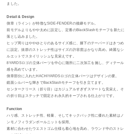
ました。
Detail & Design
側章（ライン）が特徴なSIDE-FENDERの後継モデル。
前モデルよりもやや太めに設定し、定番のBlackSlashモチーフを新たに
落とし込みました。
ヒップ周りはややゆとりのあるサイズ感に、膝下のテーパードはきつめ
に設定。抜群のストレッチ性はサイズの許容度はかなり高め。綺麗なシ
ルエットでスタイリッシュな見栄えです。
8YARDSロゴの立体パーツを中心に随所に二次加工を施し、ディテール
感を高めています。
側章部分に入れたHACHIYARDSロゴの立体パーツはデザインの要。
鏡面シルバーな輝きでBackSlashモチーフを引き立てます。
センタークリース（折り目）はカジュアルすぎずスマートな見栄え。そ
の折り目はステッチで固定され永久的キープされる仕上がりです。
Function
ハリ感、ストレッチ性、軽量、そしてキックバック性に優れた素材はノ
ンモノフィラダンボールニットを採用。
素材に合わせたウエストゴム仕様も着心地を高め、ラウンド中のストレ