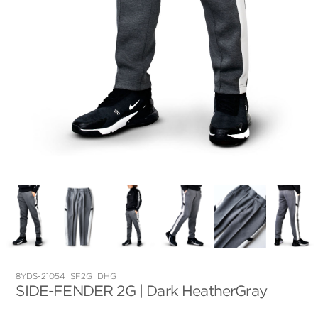
8YDS-21054_SF2G_DHG
SIDE-FENDER 2G | Dark HeatherGray