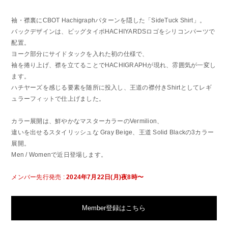
袖・襟裏にCBOT Hachigraphパターンを隠した「SideTuck Shirt」。
バックデザインは、ビッグタイポHACHIYARDSロゴをシリコンパーツで
配置。
ヨーク部分にサイドタックを入れた初の仕様で、
袖を捲り上げ、襟を立てることでHACHIGRAPHが現れ、雰囲気が一変し
ます。
ハチヤーズを感じる要素を随所に投入し、王道の襟付きShirtとしてレギ
ュラーフィットで仕上げました。
カラー展開は、鮮やかなマスターカラーのVermilion、
違いを出せるスタイリッシュな Gray Beige、王道 Solid Blackの3カラー
展開。
Men / Womenで近日登場します。
メンバー先行発売 :
2024年7月22日(月)夜8時〜
Member登録はこちら