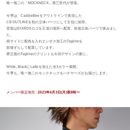
唯一無二の「MOCKNECK」第三世代が登場。
今季は、CaddieBeeをアウトラインで表現した
CB OUTLINEを初の立体パーツにして主役に採用。
背面は8YARDSロゴを王道の場所へ配置。前後立体パーツで挟みまし
た。
両サイドに配色を入れエンボス加工のTaglineを
前後ずらして配置しています。
襟正面のTaglineのプリントも今回デザインの要に。
White, BlackにLatteを加えた全3カラー展開。
今季も、唯一無二のモックネックをハチヤーズがお届けします。
メンバー限定発売 :
2023年4月3日(月)夜8時〜