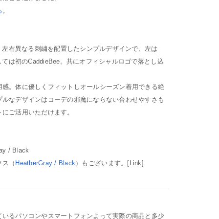
ら
。
ス。左右異なる刺繍を配置したシンプルデザインで、左は
しては初のCaddieBee。共にオフィシャルロゴで落とし込
用感。体に優しくフィットしオールシーズン着用できる絶
プルなデザインはコーデの邪魔にならない合わせやすさも
トにご活用いただけます。
y / Black
クス（
HeatherGray / Black
）もございます。[Link]
ているパソコンやスマートフォンよって実際の商品と多少