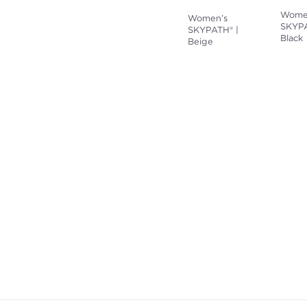
Wome
Women’s
SKYPA
SKYPATH® |
Black
Beige