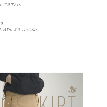
めご了承下さい。
クス
テル14%、ポリウレタン1％
）