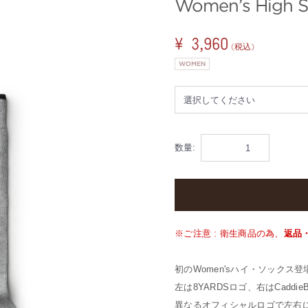
Women’s High 
¥ 3,960
(税込)
WOMEN
数量:
※ご注意 : 衛生商品の為、
返品
初のWomen'sハイ・ソックス登
左は8YARDSロゴ、右はCaddie
異なるオフィシャルロゴで左右