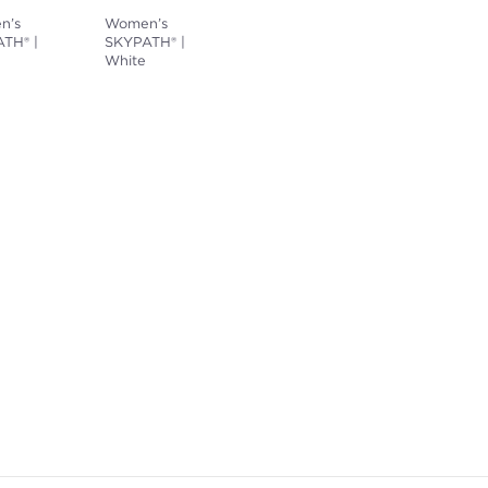
n’s
Women’s
TH® |
SKYPATH® |
White