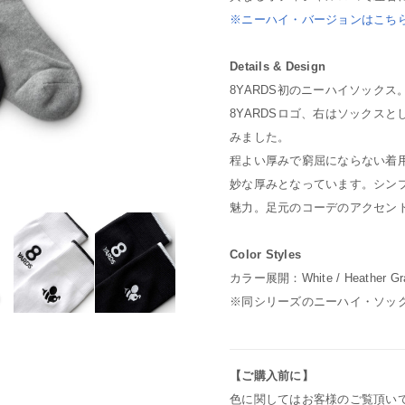
※ニーハイ・バージョンはこち
Details & Design
8YARDS初のニーハイソック
8YARDSロゴ、右はソックスと
みました。
程よい厚みで窮屈にならない着
妙な厚みとなっています。シン
魅力。足元のコーデのアクセン
Color Styles
カラー展開：White / Heather Gra
※同シリーズのニーハイ・ソッ
【ご購入前に】
色に関してはお客様のご覧頂い