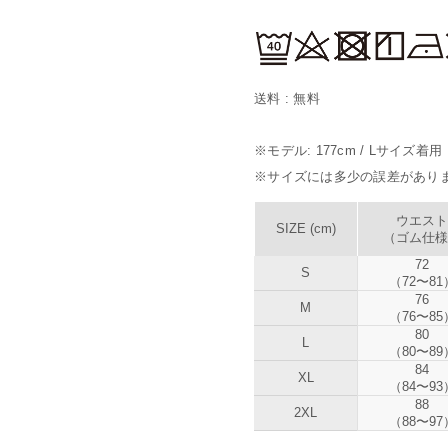
送料 : 無料
※モデル: 177cm / Lサイズ着用
※サイズには多少の誤差があり
ウエスト
SIZE (cm)
（ゴム仕様
72
S
（72〜81
76
M
（76〜85
80
L
（80〜89
84
XL
（84〜93
88
2XL
（88〜97