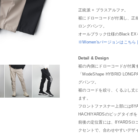
正統派 + プラスアルファ。
裾にドローコードが付属し、正
ロングパンツ。
オールブラック仕様のBlack 
※Women'sバージョンはこちら [L
Detail & Design
裾の内側にドローコードが付属
「ModeShape HYBRID 
グパンツ。
裾のコードを絞り、くるぶし丈
ます。
フロントファスナー上部には8Y
HACHIYARDSのビッグタ
前後の定位置には、8YARDSロ
クセントで、合わせやすいデザ