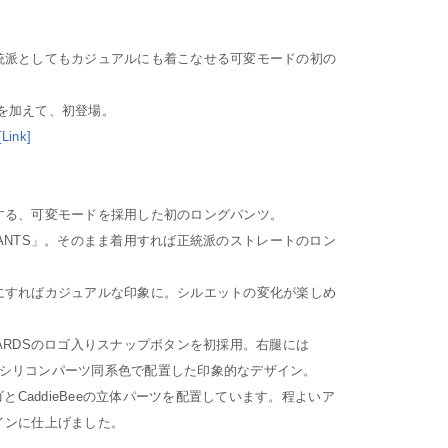
統派としてもカジュアルにも着こなせる可変モードの初の
EXを加えて、初登場。
ink]
する、可変モードを採用した初のロングパンツ。
LONGPANTS」。そのまま着用すれば正統派のストレートのロン
にすればカジュアルな印象に。シルエットの変化が楽しめ
ARDSのロゴ入りスナップボタンを初採用。右腿には
イポをシリコンパーツ同系色で配置した印象的なデザイン。
ゴとCaddieBeeの立体パーツを配置しています。程よいア
インに仕上げました。