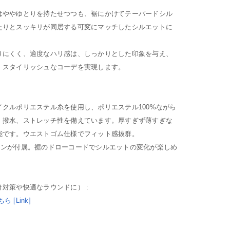
はややゆとりを持たせつつも、裾にかけてテーパードシル
たりとスッキリが同居する可変にマッチしたシルエットに
りにくく、適度なハリ感は、しっかりとした印象を与え、
、スタイリッシュなコーデを実現します。
クルポリエステル糸を使用し、ポリエステル100%ながら
。撥水、ストレッチ性を備えています。厚すぎず薄すぎな
能です。ウエストゴム仕様でフィット感抜群。
カンが付属。裾のドローコードでシルエットの変化が楽しめ
対策や快適なラウンドに） :
ちら [Link]