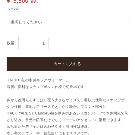
¥ 9,900
(税込)
UNISEX
数量:
カートに入れる
8YARDS初の中綿ネックウォーマー。
着脱に便利なスナップボタン仕様で初登場です。
鼻から首周りをすっぽり覆う大きなサイズで、着脱に便利なスナップボ
タン仕様。裏地はフリースでとにかく暖か。フロント部分に
HACHIYARDSとCaddieBeeを厚みのあるシリコンパーツで本体同色で落
とし込み、首元の防寒だけでなくコーデのアクセントに活用できます。
落ち着いたデザインは合わせやすく汎用性は抜群。
寒い冬のラウンドや、普段使いにもオススメです。