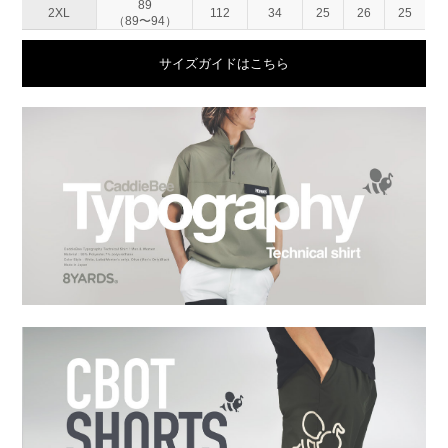
89
2XL
112
34
25
26
25
（89〜94）
サイズガイドはこちら