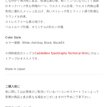
しなやかで弾力性に富み、快適な着心地。軽くてシワになりにくく抜群
のキックバック性も特徴の一つ。ウエストゴム仕様。ウエスト内側は通
気性に優れたメッシュ仕上げ。高いストレッチ性とフィット感で快適な
ラウンドを約束。
ストレスフリーな着心地です。
ベルトループ付属。オリジナルのDカン付属。
Color Style
カラー展開 : White, AshGray, Black, BlackEX
※同時発売のトップス
CaddieBee TypoGraphy Technical Shirt
とのセッ
トアップがオススメです。
Made in Japan
ご購入前に
色に関してはお客様のご覧頂いているパソコンやスマートフォンよって
実際の商品と多少異なる場合がございますので予めご了承下さい。