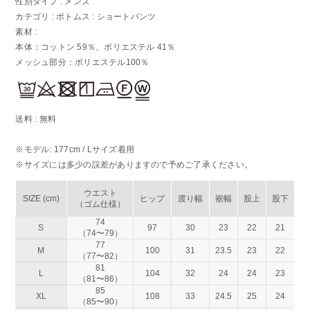
性別タイプ : メンズ
カテゴリ : ボトムス : ショートパンツ
素材 :
本体：コットン 59％、ポリエステル 41％
メッシュ部分：ポリエステル100％
送料 : 無料
※モデル: 177cm / Lサイズ着用
※サイズには多少の誤差がありますので予めご了承ください。
ウエスト
SIZE (cm)
ヒップ
渡り幅
裾幅
股上
股下
（ゴム仕様）
74
S
97
30
23
22
21
（74〜79）
77
M
100
31
23.5
23
22
（77〜82）
81
L
104
32
24
24
23
（81〜86）
85
XL
108
33
24.5
25
24
（85〜90）