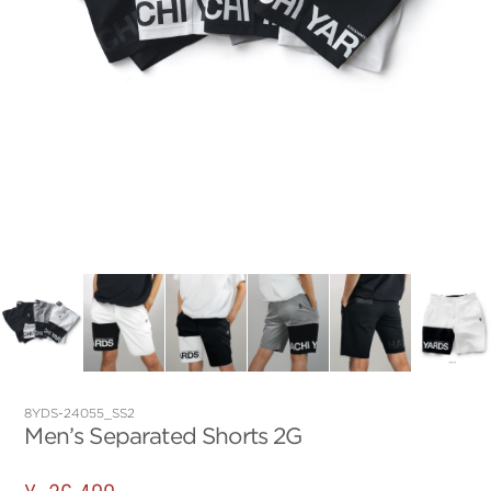
8YDS-24055_SS2
Men’s Separated Shorts 2G