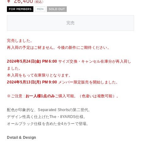
¥ 26,400
(税込)
FOR MEMBERS
MEN
SOLD OUT
完売
完売しました。
再入荷の予定はご材ません。今後の新作にご期待ください。
2024年5月24日(金) PM 6:00
サイズ交換・キャンセル在庫分が再入荷し
ました。
本入荷をもって在庫限りとなります。
2024年5月13日(月) PM 9:00
メンバー限定販売を開始しました。
※ご注意 :
お一人様1点のみ
ご購入可能。（色違いは複数可能）。
配色が印象的な、Separated Shortsの第二世代。
デザイン性高く仕上げたThe・8YARDS仕様。
オールブラック仕様を含めた全4カラーで登場。
Detail & Design