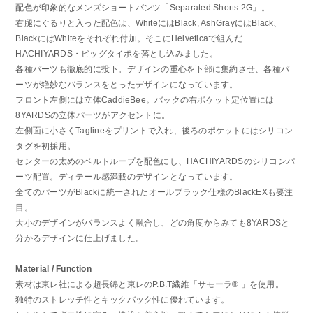
配色が印象的なメンズショートパンツ「Separated Shorts 2G」。
右腿にぐるりと入った配色は、WhiteにはBlack, AshGrayにはBlack、
BlackにはWhiteをそれぞれ付加。そこにHelveticaで組んだ
HACHIYARDS・ビッグタイポを落とし込みました。
各種パーツも徹底的に投下。デザインの重心を下部に集約させ、各種パ
ーツが絶妙なバランスをとったデザインになっています。
フロント左側には立体CaddieBee。バックの右ポケット定位置には
8YARDSの立体パーツがアクセントに。
左側面に小さくTaglineをプリントで入れ、後ろのポケットにはシリコン
タグを初採用。
センターの太めのベルトループを配色にし、HACHIYARDSのシリコンパ
ーツ配置。ディテール感満載のデザインとなっています。
全てのパーツがBlackに統一されたオールブラック仕様のBlackEXも要注
目。
大小のデザインがバランスよく融合し、どの角度からみても8YARDSと
分かるデザインに仕上げました。
Material / Function
素材は東レ社による超長綿と東レのP.B.T繊維「サモーラ® 」を使用。
独特のストレッチ性とキックバック性に優れています。