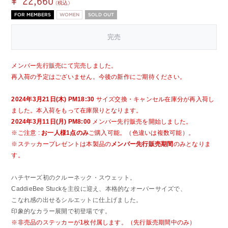
¥ 22,660
(税込)
FOR MEMBERS
WOMEN
SOLD OUT
完売
メンバー先行販売にて完売しました。
再入荷の予定はございません。今後の新作にご期待ください。
2024年3月21日(木) PM18:30
サイズ交換・キャンセル在庫分が再入荷し
ました。本入荷をもって在庫限りとなります。
2024年3月11日(月) PM8:00
メンバー先行販売を開始しました。
※ご注意 :
お一人様1点のみ
ご購入可能。（色違いは複数可能）。
※ステッカープレゼントは本製品の
メンバー先行販売期間
のみとなりま
す。
ハチヤーズ初のクルーネック・スウェット。
CaddieBee Stuckを主役に迎え、本格的なオーバーサイズで、
こなれ感の出せるシルエットに仕上げました。
印象的なカラー展開で初登場です。
※非売品のステッカーが1枚付属します。（先行販売期間中のみ）