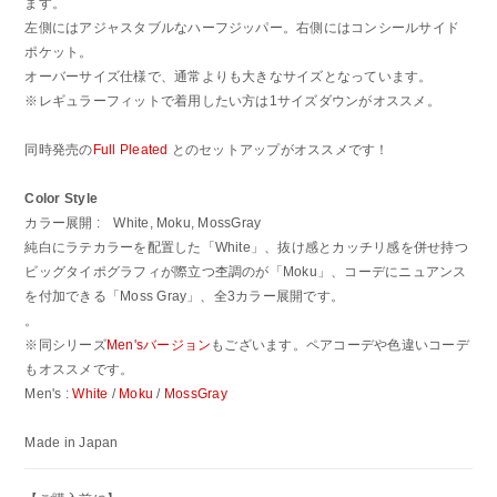
ます。
左側にはアジャスタブルなハーフジッパー。右側にはコンシールサイド
ポケット。
オーバーサイズ仕様で、通常よりも大きなサイズとなっています。
※レギュラーフィットで着用したい方は1サイズダウンがオススメ。
同時発売の
Full Pleated
とのセットアップがオススメです！
Color Style
カラー展開 : White, Moku, MossGray
純白にラテカラーを配置した「White」、抜け感とカッチリ感を併せ持つ
ビッグタイポグラフィが際立つ杢調のが「Moku」、コーデにニュアンス
を付加できる「Moss Gray」、全3カラー展開です。
。
※同シリーズ
Men'sバージョン
もございます。ペアコーデや色違いコーデ
もオススメです。
Men's :
White
/
Moku
/
MossGray
Made in Japan