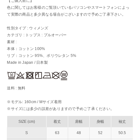
【ご購入前に】
色に関してはお客様のご覧頂いているパソコンやスマートフォンによっ
て実際の商品と多少異なる場合がございますので予めご了承下さい。
性別タイプ : ウィメンズ
カテゴリ : トップス : プルオーバー
素材 :
本体：コットン 100%
リブ：コットン 95%、ポリウレタン 5%
Made in Japan / 日本製
送料 : 無料
※モデル: 160cm / Mサイズ着用
※サイズには多少の誤差がありますので予めご了承ください。
SIZE (cm)
着丈
肩幅
身幅
袖丈
S
63
48
52
50.5