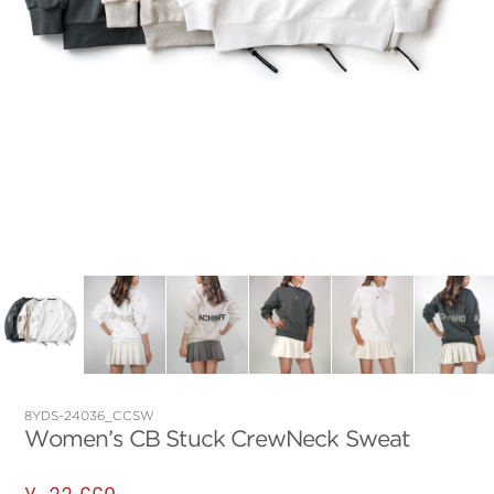
8YDS-24036_CCSW
Women’s CB Stuck CrewNeck Sweat