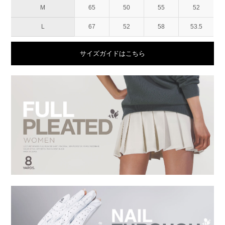
M
65
50
55
52
L
67
52
58
53.5
サイズガイドはこちら