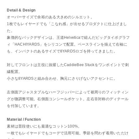
Detail & Design
オーバーサイズで余裕のある大きめのシルエット。
1枚でもレイヤードでも「こなれ感」が出せるプロダクトに仕上げまし
た。
象徴的なバックデザインは、王道Helveticaで組んだビッグタイポグラフ
ィ「HACHIYARDS」をシリコンで配置。ベースラインを揃えて右袖に
も、インパクトのあるサイズで8YARDSロゴを持ってきました。
対してフロントは主役に抜擢したCaddieBee Stuckをワンポイントで刺
繍配置。
小さな8YARDSと組み合わせ、胸元にさりげないアクセントに。
左側面アジャスタブルなハーフジッパーによって裾周りのフィッティン
グが微調整可能。右側面コンシールポケット。左右非対称のディテール
を付加しています。
Material / Function
素材は普段使いにも最適なコットン100%。
一枚でもレイヤードでもコーデで活用可能。季節を問わず着用いただけ